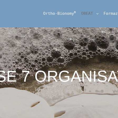
®
Ortho-Bionomy
OBEAT
Formaz
SE 7 ORGANISA